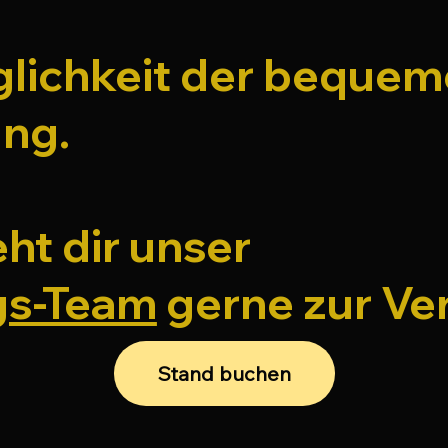
glichkeit der beque
ng.
eht dir unser
gs-Team
gerne zur Ve
Stand buchen