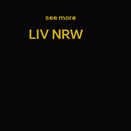
see more
LIV NRW