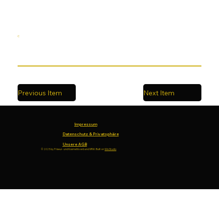
C
Previous Item
Next Item
Impressum
Datenschutz & Privatsphäre
Unsere AGB
© 2025 by Friseur- und Kosmetikverband NRW. Built on
Wix Studio